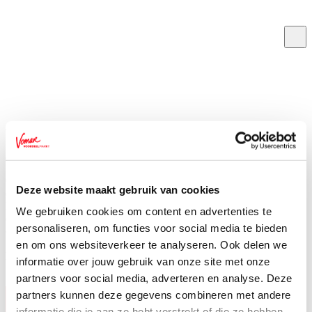
Vomar Familiedag
02/07/2023
Onze eerste Vomar Familiedag was een groot succes! 🎉 1.200
Deze website maakt gebruik van cookies
collega’s kwamen samen met hun familie en vrienden langs op onze
Distributiecentra in Alkmaar. Hier kregen zij een rondleiding door
We gebruiken cookies om content en advertenties te
ons Kruidenierswaren DC, Vers DC, Eigen Bakkerij en Slagerij en
personaliseren, om functies voor social media te bieden
ons Reclame DC. Aan het einde stond een uitgebreide Foodmarkt.
Hier was van alles te doen; van gatendoekschieten voor de kids tot
en om ons websiteverkeer te analyseren. Ook delen we
het proeven van de lekkerste gerechten. Graag bedanken wij onze
informatie over jouw gebruik van onze site met onze
leveranciers voor hun bijdrage op deze geslaagde dag!
partners voor social media, adverteren en analyse. Deze
partners kunnen deze gegevens combineren met andere
informatie die je aan ze hebt verstrekt of die ze hebben