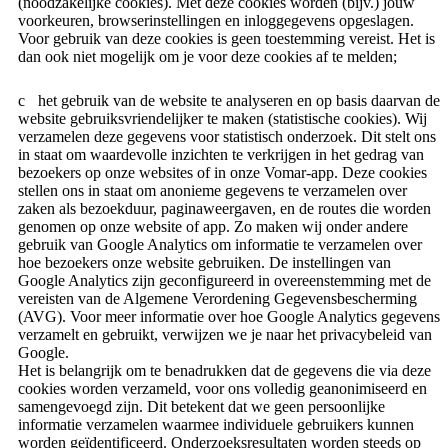
(noodzakelijke cookies). Met deze cookies worden (bijv.) jouw
voorkeuren, browserinstellingen en inloggegevens opgeslagen.
Voor gebruik van deze cookies is geen toestemming vereist. Het is
dan ook niet mogelijk om je voor deze cookies af te melden;
het gebruik van de website te analyseren en op basis daarvan de
website gebruiksvriendelijker te maken (statistische cookies). Wij
verzamelen deze gegevens voor statistisch onderzoek. Dit stelt ons
in staat om waardevolle inzichten te verkrijgen in het gedrag van
bezoekers op onze websites of in onze Vomar-app. Deze cookies
stellen ons in staat om anonieme gegevens te verzamelen over
zaken als bezoekduur, paginaweergaven, en de routes die worden
genomen op onze website of app. Zo maken wij onder andere
gebruik van Google Analytics om informatie te verzamelen over
hoe bezoekers onze website gebruiken. De instellingen van
Google Analytics zijn geconfigureerd in overeenstemming met de
vereisten van de Algemene Verordening Gegevensbescherming
(AVG). Voor meer informatie over hoe Google Analytics gegevens
verzamelt en gebruikt, verwijzen we je naar het privacybeleid van
Google.
Het is belangrijk om te benadrukken dat de gegevens die via deze
cookies worden verzameld, voor ons volledig geanonimiseerd en
samengevoegd zijn. Dit betekent dat we geen persoonlijke
informatie verzamelen waarmee individuele gebruikers kunnen
worden geïdentificeerd. Onderzoeksresultaten worden steeds op