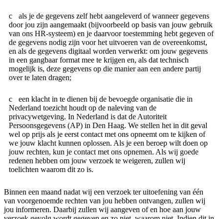
als je de gegevens zelf hebt aangeleverd of wanneer gegevens
door jou zijn aangemaakt (bijvoorbeeld op basis van jouw gebruik
van ons HR-systeem) en je daarvoor toestemming hebt gegeven of
de gegevens nodig zijn voor het uitvoeren van de overeenkomst,
en als de gegevens digitaal worden verwerkt: om jouw gegevens
in een gangbaar format mee te krijgen en, als dat technisch
mogelijk is, deze gegevens op die manier aan een andere partij
over te laten dragen;
een klacht in te dienen bij de bevoegde organisatie die in
Nederland toezicht houdt op de naleving van de
privacywetgeving. In Nederland is dat de Autoriteit
Persoonsgegevens (AP) in Den Haag. We stellen het in dit geval
wel op prijs als je eerst contact met ons opneemt om te kijken of
we jouw klacht kunnen oplossen. Als je een beroep wilt doen op
jouw rechten, kun je contact met ons opnemen. Als wij goede
redenen hebben om jouw verzoek te weigeren, zullen wij
toelichten waarom dit zo is.
Binnen een maand nadat wij een verzoek ter uitoefening van één
van voorgenoemde rechten van jou hebben ontvangen, zullen wij
jou informeren. Daarbij zullen wij aangeven of en hoe aan jouw
verzoek gevolg wordt gegeven en zo niet, waarom niet. Indien dit in