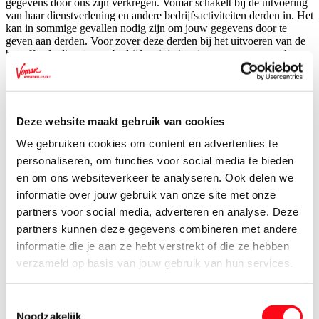
gegevens door ons zijn verkregen. Vomar schakelt bij de uitvoering
van haar dienstverlening en andere bedrijfsactiviteiten derden in. Het
kan in sommige gevallen nodig zijn om jouw gegevens door te
geven aan derden. Voor zover deze derden bij het uitvoeren van de
betreffende diensten en bedrijfsactiviteiten je gegevens verwerken
voor de doeleinden van Vomar doen zij dit in de hoedanigheid van
verwerker. Wij sluiten met verwerkers een verwerkersovereenkomst.
Uitsluitend indien Vomar hiertoe wettelijk verplicht is, worden
persoonsgegevens verstrekt aan toezichthouders, fiscale autoriteiten
en opsporingsinstanties. Een paar voorbeelden van doorgifte van
Deze website maakt gebruik van cookies
gegevens aan derden:
We gebruiken cookies om content en advertenties te
AFAS: alle gegevens die zijn verzamelt voor het dienstverband
personaliseren, om functies voor social media te bieden
met Vomar, kunnen ingezien worden door werknemers van AFAS
en om ons websiteverkeer te analyseren. Ook delen we
als Vomar toegang geeft om mee te kijken in de online omgeving
voor bijvoorbeeld het oplossen van storingen of optimalisatie;
informatie over jouw gebruik van onze site met onze
partners voor social media, adverteren en analyse. Deze
salarisverwerking: gegevens worden verstrekt aan onze externe
partners kunnen deze gegevens combineren met andere
salarisverwerker;
informatie die je aan ze hebt verstrekt of die ze hebben
verzameld op basis van jouw gebruik van hun services.
ziekte en re-integratie: gegevens worden verstrekt aan de
bedrijfsarts en/of verzuimverzekeraar en/of UWV;
Toestemmingsselectie
een loonbeslag: gegevens worden verstrekt aan de
Noodzakelijk