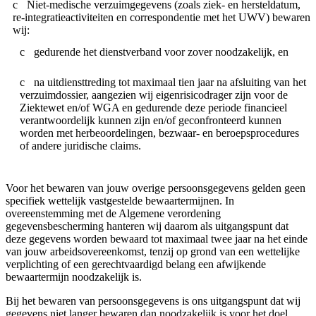
Niet-medische verzuimgegevens (zoals ziek- en hersteldatum,
re-integratieactiviteiten en correspondentie met het UWV) bewaren
wij:
gedurende het dienstverband voor zover noodzakelijk, en
na uitdiensttreding tot maximaal tien jaar na afsluiting van het
verzuimdossier, aangezien wij eigenrisicodrager zijn voor de
Ziektewet en/of WGA en gedurende deze periode financieel
verantwoordelijk kunnen zijn en/of geconfronteerd kunnen
worden met herbeoordelingen, bezwaar- en beroepsprocedures
of andere juridische claims.
Voor het bewaren van jouw overige persoonsgegevens gelden geen
specifiek wettelijk vastgestelde bewaartermijnen. In
overeenstemming met de Algemene verordening
gegevensbescherming hanteren wij daarom als uitgangspunt dat
deze gegevens worden bewaard tot maximaal twee jaar na het einde
van jouw arbeidsovereenkomst, tenzij op grond van een wettelijke
verplichting of een gerechtvaardigd belang een afwijkende
bewaartermijn noodzakelijk is.
Bij het bewaren van persoonsgegevens is ons uitgangspunt dat wij
gegevens niet langer bewaren dan noodzakelijk is voor het doel