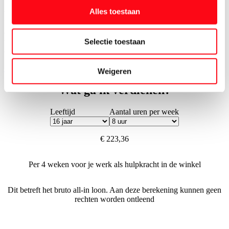
Alles toestaan
We zijn er trots op om een inclusieve werkgever te zijn. Iedereen is
bij ons welkom ongeacht leeftijd, geloof, seksuele geaardheid of
culturele achtergrond. We staan voor teams waarin iedereen zich
Selectie toestaan
veilig, geaccepteerd en gewaardeerd voelt en met respect met elkaar
omgaat.
Solliciteer nu
Weigeren
Wat ga ik verdienen?
Leeftijd
Aantal uren per week
€ 223,36
Per 4 weken voor je werk als hulpkracht in de winkel
Dit betreft het bruto all-in loon. Aan deze berekening kunnen geen
rechten worden ontleend