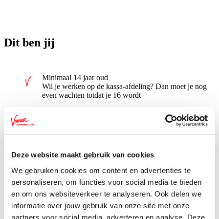
Dit ben jij
Minimaal 14 jaar oud
Wil je werken op de kassa-afdeling? Dan moet je nog
even wachten totdat je 16 wordt
Beschikbaar tussen de 2 en 8 uur per week
Wil je meer uren werken? Dat kun je altijd bespreken
met je leidinggevende
Deze website maakt gebruik van cookies
Lekker naast je school aan het werk. Dus ’s avonds, in
het weekend en tijdens vakanties
We gebruiken cookies om content en advertenties te
personaliseren, om functies voor social media te bieden
Enthousiast, energiek en je hebt er plezier in om in een
en om ons websiteverkeer te analyseren. Ook delen we
gezellig team te werken aan een topprestatie voor je
klant
informatie over jouw gebruik van onze site met onze
partners voor social media, adverteren en analyse. Deze