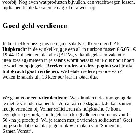
voorbij. Nog even wat producten bijvullen, een vrachtwagen lossen,
bijdraaien bij de kassa en je dag zit er alweer op!
Goed geld verdienen
Je bent lekker bezig dus een goed salaris is dik verdiend! Als
Hulpkracht
in de winkel krijg je een all-in uurloon tussen € 6,05 - €
19,44. Dat betekent dat alles (ADV-, vakantiegeld- en vakantie
uren-toeslag) meteen in je salaris wordt betaald en je dus nooit hoeft
te wachten op je geld.
Bereken onderaan deze pagina wat je als
hulpkracht gaat verdienen.
We betalen iedere periode van 4
weken je salaris uit, 13 keer per jaar in totaal dus.
We gaan voor een
vriendenteam
. We stimuleren daarom graag dat
je met je vrienden samen bij Vomar aan de slag gaat. Je kan samen
met je vrienden bij Vomar solliciteren als hulpkracht. Je komt
tegelijk op gesprek, start tegelijk en krijgt allebei een bonus van €
50,- na je proeftijd! Wil je samen met je vrienden solliciteren? Geef
bij je sollicitatie aan dat je gebruik wil maken van ‘Samen uit,
Samen Vomar’.