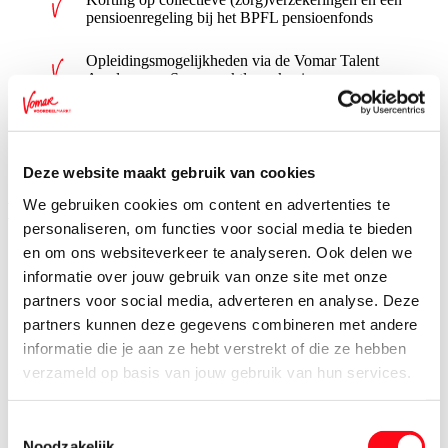
pensioenregeling bij het BPFL pensioenfonds
Opleidingsmogelijkheden via de Vomar Talent
Academy en Supermarktleerrekening
24 vakantiedagen per jaar (bij een fulltime
dienstverband)
Deze website maakt gebruik van cookies
We gebruiken cookies om content en advertenties te
Dit ben jij
personaliseren, om functies voor social media te bieden
en om ons websiteverkeer te analyseren. Ook delen we
informatie over jouw gebruik van onze site met onze
Minimaal mbo 3/4- werk- en denkniveau
partners voor social media, adverteren en analyse. Deze
partners kunnen deze gegevens combineren met andere
Beschikbaar tussen de 13 en 40 uur per week
informatie die je aan ze hebt verstrekt of die ze hebben
verzameld op basis van jouw gebruik van hun services.
Ook beschikbaar in het weekend, vroege ochtend en/of
doordeweeks inzetbaar
Toestemmingsselectie
Noodzakelijk