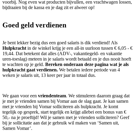
voorbij. Nog even wat producten bijvullen, een vrachtwagen lossen,
bijdraaien bij de kassa en je dag zit er alweer op!
Goed geld verdienen
Je bent lekker bezig dus een goed salaris is dik verdiend! Als
Hulpkracht
in de winkel krijg je een all-in uurloon tussen € 6,05 - €
19,44. Dat betekent dat alles (ADV-, vakantiegeld- en vakantie
uren-toeslag) meteen in je salaris wordt betaald en je dus nooit hoeft
te wachten op je geld.
Bereken onderaan deze pagina wat je als
hulpkracht gaat verdienen.
We betalen iedere periode van 4
weken je salaris uit, 13 keer per jaar in totaal dus.
We gaan voor een
vriendenteam
. We stimuleren daarom graag dat
je met je vrienden samen bij Vomar aan de slag gaat. Je kan samen
met je vrienden bij Vomar solliciteren als hulpkracht. Je komt
tegelijk op gesprek, start tegelijk en krijgt allebei een bonus van €
50,- na je proeftijd! Wil je samen met je vrienden solliciteren? Geef
bij je sollicitatie aan dat je gebruik wil maken van ‘Samen uit,
Samen Vomar’.