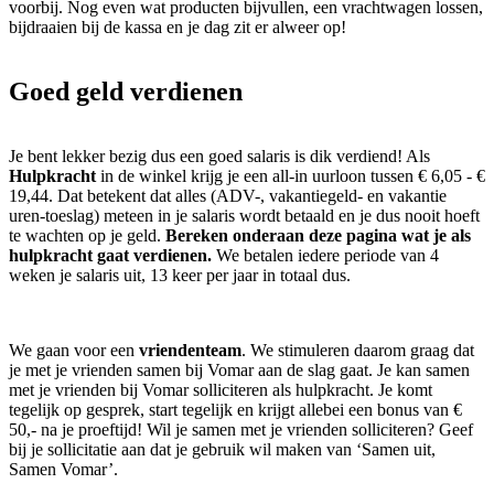
voorbij. Nog even wat producten bijvullen, een vrachtwagen lossen,
bijdraaien bij de kassa en je dag zit er alweer op!
Goed geld verdienen
Je bent lekker bezig dus een goed salaris is dik verdiend! Als
Hulpkracht
in de winkel krijg je een all-in uurloon tussen € 6,05 - €
19,44. Dat betekent dat alles (ADV-, vakantiegeld- en vakantie
uren-toeslag) meteen in je salaris wordt betaald en je dus nooit hoeft
te wachten op je geld.
Bereken onderaan deze pagina wat je als
hulpkracht gaat verdienen.
We betalen iedere periode van 4
weken je salaris uit, 13 keer per jaar in totaal dus.
We gaan voor een
vriendenteam
. We stimuleren daarom graag dat
je met je vrienden samen bij Vomar aan de slag gaat. Je kan samen
met je vrienden bij Vomar solliciteren als hulpkracht. Je komt
tegelijk op gesprek, start tegelijk en krijgt allebei een bonus van €
50,- na je proeftijd! Wil je samen met je vrienden solliciteren? Geef
bij je sollicitatie aan dat je gebruik wil maken van ‘Samen uit,
Samen Vomar’.