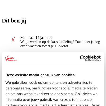
Dit ben jij
Minimaal 14 jaar oud
Wil je werken op de kassa-afdeling? Dan moet je nog
even wachten totdat je 16 wordt
Beschikbaar tussen de 2 en 8 uur per week
Wil je meer uren werken? Dat kun je altijd bespreken
met je leidinggevende
Deze website maakt gebruik van cookies
Lekker naast je school aan het werk. Dus ’s avonds, in
het weekend en tijdens vakanties
We gebruiken cookies om content en advertenties te
personaliseren, om functies voor social media te bieden
Enthousiast, energiek en je hebt er plezier in om in een
en om ons websiteverkeer te analyseren. Ook delen we
gezellig team te werken aan een topprestatie voor je
klant
informatie over jouw gebruik van onze site met onze
partners voor social media, adverteren en analyse. Deze