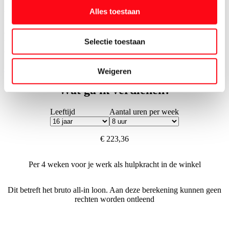
Alles toestaan
We zijn er trots op om een inclusieve werkgever te zijn. Iedereen is
bij ons welkom ongeacht leeftijd, geloof, seksuele geaardheid of
culturele achtergrond. We staan voor teams waarin iedereen zich
Selectie toestaan
veilig, geaccepteerd en gewaardeerd voelt en met respect met elkaar
omgaat.
Solliciteer nu
Weigeren
Wat ga ik verdienen?
Leeftijd
Aantal uren per week
€ 223,36
Per 4 weken voor je werk als hulpkracht in de winkel
Dit betreft het bruto all-in loon. Aan deze berekening kunnen geen
rechten worden ontleend