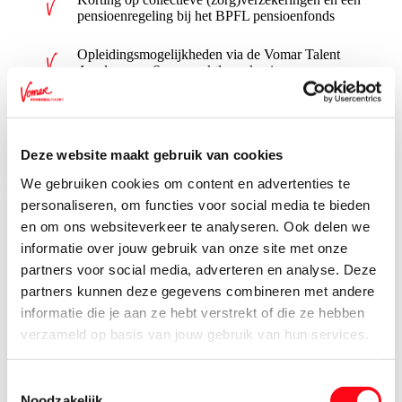
pensioenregeling bij het BPFL pensioenfonds
Opleidingsmogelijkheden via de Vomar Talent
Academy en Supermarktleerrekening
24 vakantiedagen per jaar (bij een fulltime
dienstverband)
Deze website maakt gebruik van cookies
We gebruiken cookies om content en advertenties te
Dit ben jij
personaliseren, om functies voor social media te bieden
en om ons websiteverkeer te analyseren. Ook delen we
informatie over jouw gebruik van onze site met onze
Minimaal mbo 3/4- werk- en denkniveau
partners voor social media, adverteren en analyse. Deze
partners kunnen deze gegevens combineren met andere
Beschikbaar tussen de 13 en 40 uur per week
informatie die je aan ze hebt verstrekt of die ze hebben
verzameld op basis van jouw gebruik van hun services.
Ook beschikbaar in het weekend, vroege ochtend en/of
doordeweeks inzetbaar
Toestemmingsselectie
Noodzakelijk