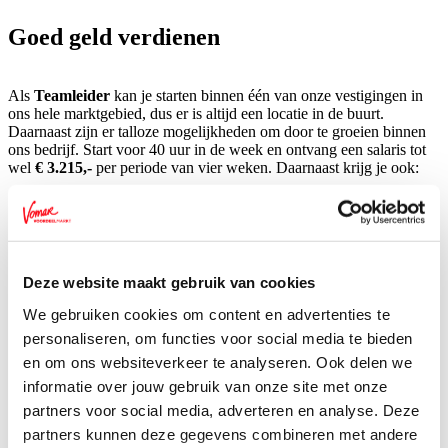
Goed geld verdienen
Als
Teamleider
kan je starten binnen één van onze vestigingen in
ons hele marktgebied, dus er is altijd een locatie in de buurt.
Daarnaast zijn er talloze mogelijkheden om door te groeien binnen
ons bedrijf. Start voor 40 uur in de week en ontvang een salaris tot
wel
€ 3.215,-
per periode van vier weken. Daarnaast krijg je ook:
Een reiskostenvergoeding en mogelijkheid tot deelname
aan het fietsplan
10% korting op je boodschappen bij Vomar
Deze website maakt gebruik van cookies
We gebruiken cookies om content en advertenties te
Korting op collectieve (zorg)verzekeringen en een
personaliseren, om functies voor social media te bieden
pensioenregeling bij het BPFL pensioenfonds
en om ons websiteverkeer te analyseren. Ook delen we
informatie over jouw gebruik van onze site met onze
Opleidingsmogelijkheden via de Vomar Talent
partners voor social media, adverteren en analyse. Deze
Academy en Supermarktleerrekening
partners kunnen deze gegevens combineren met andere