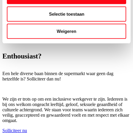
Ontwikkel- en promotiekansen
Selectie toestaan
Vomar groeit hard. We zijn al meerdere jaren op rij de snelst
groeiende supermarkt van Nederland. Dat biedt jou volop kansen
om ook mee te groeien. Ontwikkel jezelf bijvoorbeeld tot Assistent
Weigeren
Supermarktmanager, volg via de Vomar Academy een
(vervolg)opleiding of maak de overstap naar het hoofdkantoor.
Enthousiast?
Een hele diverse baan binnen de supermarkt waar geen dag
hetzelfde is? Solliciteer dan nu!
We zijn er trots op om een inclusieve werkgever te zijn. Iedereen is
bij ons welkom ongeacht leeftijd, geloof, seksuele geaardheid of
culturele achtergrond. We staan voor teams waarin iedereen zich
veilig, geaccepteerd en gewaardeerd voelt en met respect met elkaar
omgaat.
Solliciteer nu